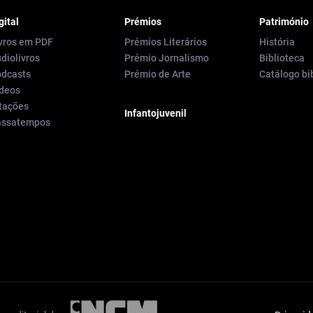
gital
Prémios
Património
vros em PDF
Prémios Literários
História
diolivros
Prémio Jornalismo
Biblioteca
dcasts
Prémio de Arte
Catálogo bi
deos
tações
Infantojuvenil
assatempos