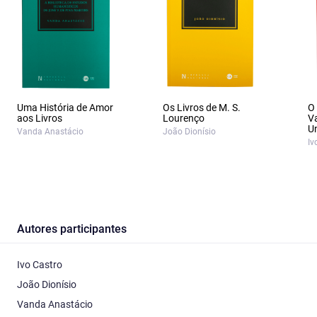
Uma História de Amor
Os Livros de M. S.
O 
aos Livros
Lourenço
V
Un
Vanda Anastácio
João Dionísio
Iv
Autores participantes
Ivo Castro
João Dionísio
Vanda Anastácio