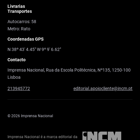
Livrarias
Transportes
Autocarros: 58
Metro: Rato
Coordenadas GPS
N 38º 43' 4.45" W 9º 9' 6.62"
Contacto
Imprensa Nacional, Rua da Escola Politécnica, Nº135, 1250-100
Lisboa
213945772
editorial.apoiocliente@incm.pt
© 2026 Imprensa Nacional
Imprensa Nacional é a marca editorial da