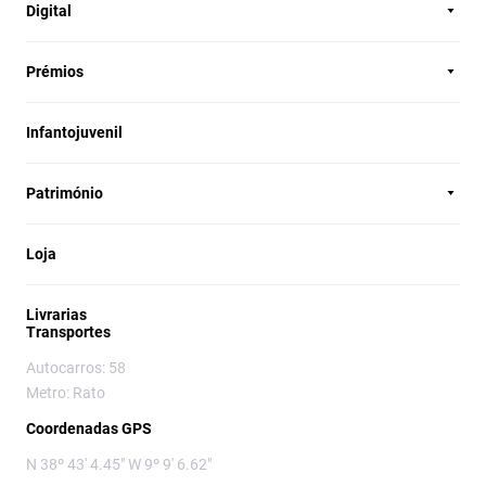
Digital
Prémios
Infantojuvenil
Património
Loja
Livrarias
Transportes
Autocarros: 58
Metro: Rato
Coordenadas GPS
N 38º 43' 4.45" W 9º 9' 6.62"