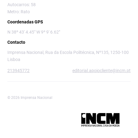
Autocarros: 58
Metro: Rato
Coordenadas GPS
N 38º 43' 4.45" W 9º 9' 6.62"
Contacto
Imprensa Nacional, Rua da Escola Politécnica, Nº135, 1250-100
Lisboa
213945772
editorial.apoiocliente@incm.pt
© 2026 Imprensa Nacional
Imprensa Nacional é a marca editorial da