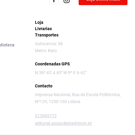
Loja
Livrarias
Transportes
Autocarros: 58
blioteca
Metro: Rato
Coordenadas GPS
N 38º 43' 4.45" W 9º 9' 6.62"
Contacto
Imprensa Nacional, Rua da Escola Politécnica,
Nº135, 1250-100 Lisboa
213945772
editorial.apoiocliente@incm.pt