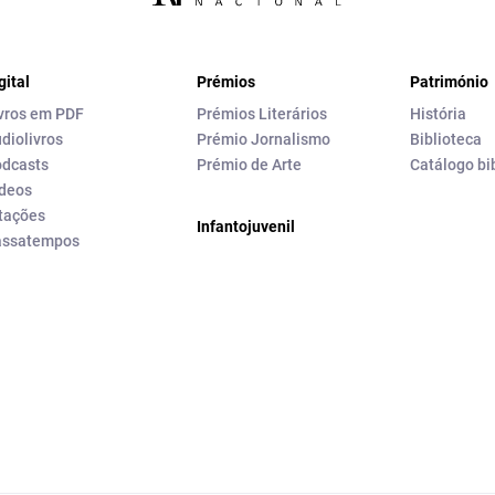
gital
Prémios
Património
vros em PDF
Prémios Literários
História
diolivros
Prémio Jornalismo
Biblioteca
dcasts
Prémio de Arte
Catálogo bi
deos
tações
Infantojuvenil
assatempos