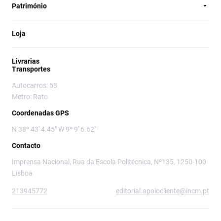
Património
Loja
Livrarias
Transportes
Autocarros: 58
Metro: Rato
Coordenadas GPS
N 38º 43' 4.45" W 9º 9' 6.62"
Contacto
Imprensa Nacional, Rua da Escola Politécnica, Nº135, 1250-100
Lisboa
213945772
editorial.apoiocliente@incm.pt