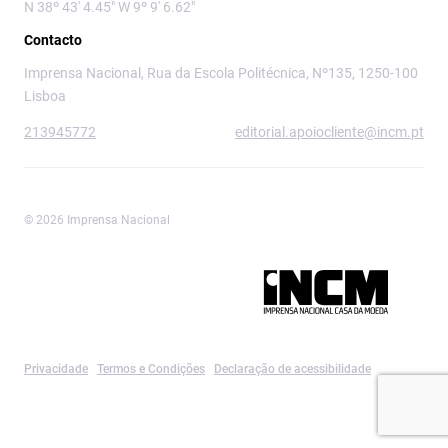
N 38º 43' 4.45" W 9º 9' 6.62"
Contacto
Imprensa Nacional, Rua da Escola Politécnica, Nº135, 1250-100
Lisboa
213945772
editorial.apoiocliente@incm.pt
© 2026 Imprensa Nacional
Imprensa Nacional é a marca editorial da
Privacidade
Termos e Condições
Declaração de acessibilidade