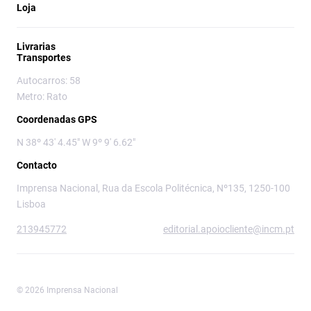
Loja
Livrarias
Transportes
Autocarros: 58
Metro: Rato
Coordenadas GPS
N 38º 43' 4.45" W 9º 9' 6.62"
Contacto
Imprensa Nacional, Rua da Escola Politécnica, Nº135, 1250-100
Lisboa
213945772
editorial.apoiocliente@incm.pt
© 2026 Imprensa Nacional