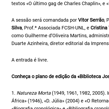
textos «O último gag de Charles Chaplin», e 
A sessão será comandada por
Vitor Serrão
, 
Silva
, Prof.ª Associada FCSH-UNL, e
Cristina
como Guilherme d’Oliveira Martins, adminis
Duarte Azinheira, diretor editorial da Impre
A entrada é livre.
Conheça o plano de edição da «Biblioteca J
1.
Natureza Morta
(1949, 1961, 1982, 2005). 
África» (1946), «D. Júlia» (2004) e «O Retorn
«Biografia cronológica» e «Bibliografia cronol