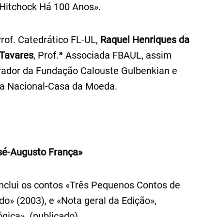
«Hitchock Há 100 Anos».
Prof. Catedrático FL-UL,
Raquel Henriques da
 Tavares
, Prof.ª Associada FBAUL, assim
trador da Fundação Calouste Gulbenkian e
nsa Nacional-Casa da Moeda.
osé-Augusto França»
Inclui os contos «Três Pequenos Contos de
ado» (2003), e «Nota geral da Edição»,
ógica». (publicado)