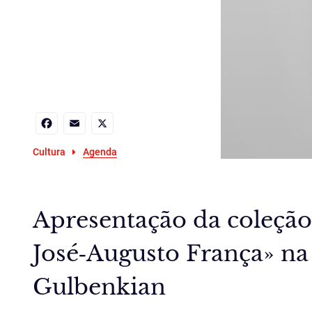
Facebook
Email
X
Cultura
Agenda
Apresentação da coleção
José‑Augusto França» n
Gulbenkian