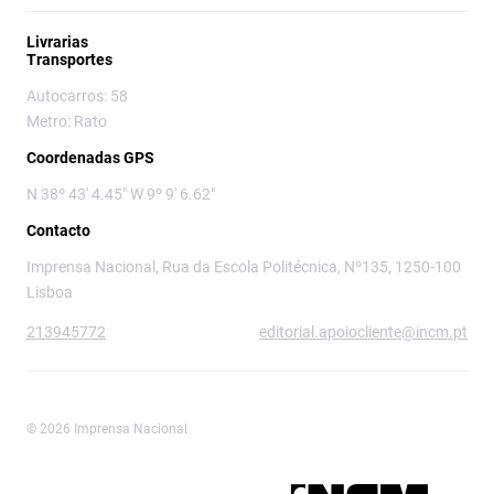
Livrarias
Transportes
Autocarros: 58
Metro: Rato
Coordenadas GPS
N 38º 43' 4.45" W 9º 9' 6.62"
Contacto
Imprensa Nacional, Rua da Escola Politécnica, Nº135, 1250-100
Lisboa
213945772
editorial.apoiocliente@incm.pt
© 2026 Imprensa Nacional