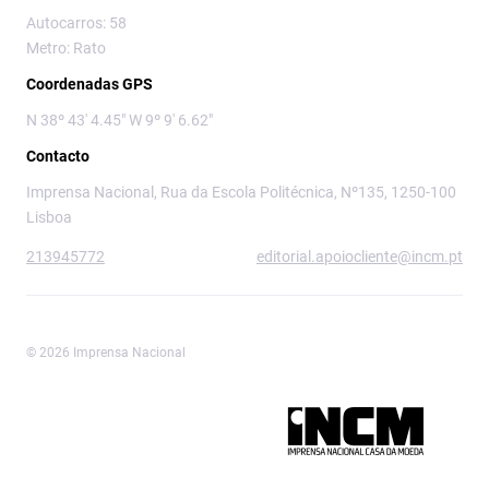
Autocarros: 58
Metro: Rato
Coordenadas GPS
N 38º 43' 4.45" W 9º 9' 6.62"
Contacto
Imprensa Nacional, Rua da Escola Politécnica, Nº135, 1250-100
Lisboa
213945772
editorial.apoiocliente@incm.pt
© 2026 Imprensa Nacional
Imprensa Nacional é a marca editorial da