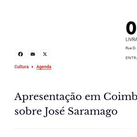
Facebook
Email
X
Cultura
Agenda
Apresentação em Coimbr
sobre José Saramago