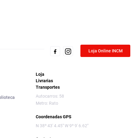
Loja Online INCM
Loja
Livrarias
Transportes
Autocarros: 58
blioteca
Metro: Rato
Coordenadas GPS
N 38º 43' 4.45" W 9º 9' 6.62"