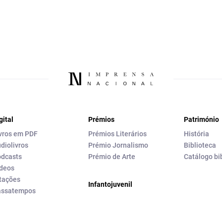
gital
Prémios
Património
vros em PDF
Prémios Literários
História
diolivros
Prémio Jornalismo
Biblioteca
dcasts
Prémio de Arte
Catálogo bi
deos
tações
Infantojuvenil
assatempos