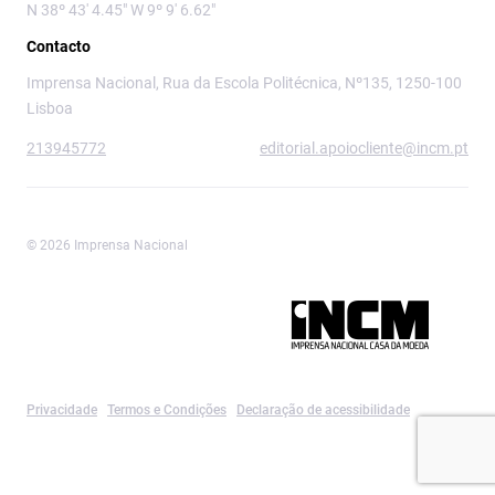
N 38º 43' 4.45" W 9º 9' 6.62"
Contacto
Imprensa Nacional, Rua da Escola Politécnica, Nº135, 1250-100
Lisboa
213945772
editorial.apoiocliente@incm.pt
© 2026 Imprensa Nacional
Imprensa Nacional é a marca editorial da
Privacidade
Termos e Condições
Declaração de acessibilidade