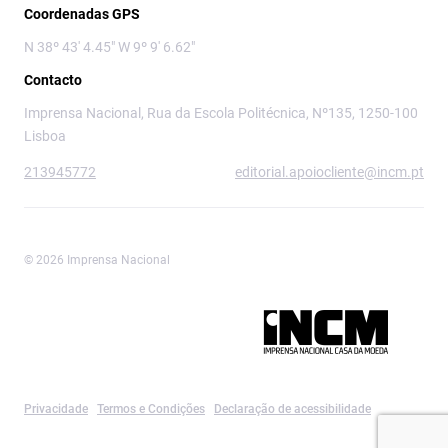
Coordenadas GPS
N 38º 43' 4.45" W 9º 9' 6.62"
Contacto
Imprensa Nacional, Rua da Escola Politécnica, Nº135, 1250-100
Lisboa
213945772
editorial.apoiocliente@incm.pt
© 2026 Imprensa Nacional
Imprensa Nacional é a marca editorial da
Privacidade
Termos e Condições
Declaração de acessibilidade