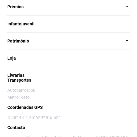
Prémios
Infantojuvenil
Património
Loja
Livrarias
Transportes
Autocarros: 58
Metro: Rato
Coordenadas GPS
N 38º 43' 4.45" W 9º 9' 6.62"
Contacto