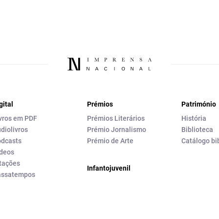
gital
Prémios
Património
vros em PDF
Prémios Literários
História
diolivros
Prémio Jornalismo
Biblioteca
dcasts
Prémio de Arte
Catálogo bi
deos
tações
Infantojuvenil
assatempos