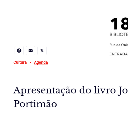
Facebook
Email
X
Cultura
Agenda
Apresentação do livro J
Portimão