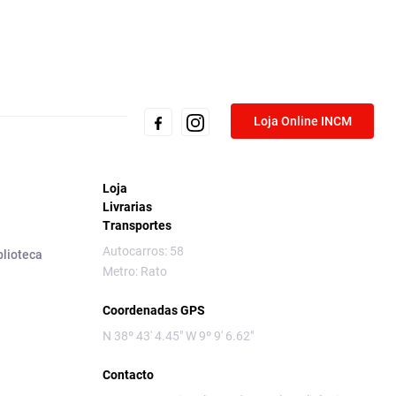
Loja Online INCM
Loja
Livrarias
Transportes
Autocarros: 58
blioteca
Metro: Rato
Coordenadas GPS
N 38º 43' 4.45" W 9º 9' 6.62"
Contacto