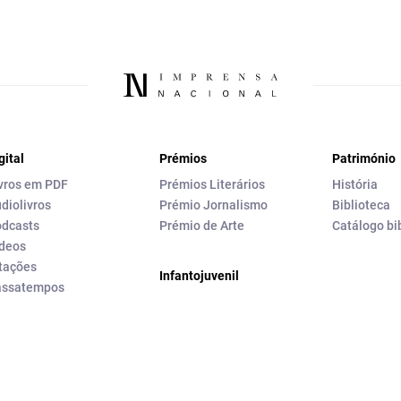
gital
Prémios
Património
vros em PDF
Prémios Literários
História
diolivros
Prémio Jornalismo
Biblioteca
dcasts
Prémio de Arte
Catálogo bi
deos
tações
Infantojuvenil
assatempos