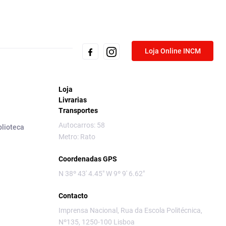
Loja Online INCM
Loja
Livrarias
Transportes
Autocarros: 58
blioteca
Metro: Rato
Coordenadas GPS
N 38º 43' 4.45" W 9º 9' 6.62"
Contacto
Imprensa Nacional, Rua da Escola Politécnica,
Nº135, 1250-100 Lisboa