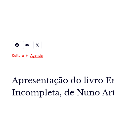
Facebook
Email
X
Cultura
Agenda
Apresentação do livro E
Incompleta, de Nuno Art