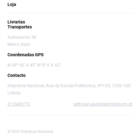
Loja
Livrarias
Transportes
Autocarros: 58
Metro: Rato
Coordenadas GPS
N 38º 43' 4.45" W 9º 9' 6.62"
Contacto
Imprensa Nacional, Rua da Escola Politécnica, Nº135, 1250-100
Lisboa
213945772
editorial.apoiocliente@incm.pt
© 2026 Imprensa Nacional