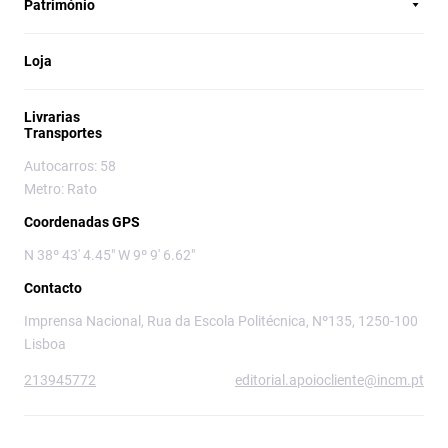
Património
Loja
Livrarias
Transportes
Autocarros: 58
Metro: Rato
Coordenadas GPS
N 38º 43' 4.45" W 9º 9' 6.62"
Contacto
Imprensa Nacional, Rua da Escola Politécnica, Nº135, 1250-100
Lisboa
213945772
editorial.apoiocliente@incm.pt