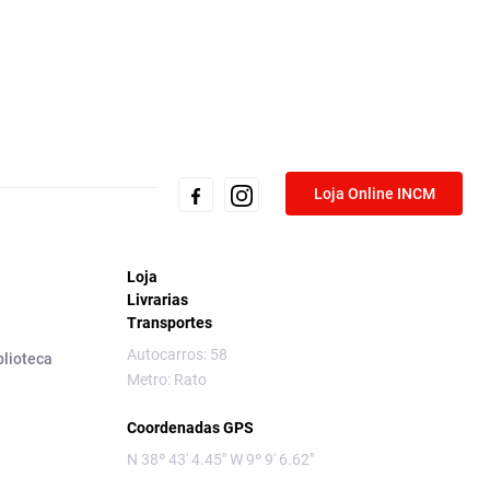
Loja Online INCM
Loja
Livrarias
Transportes
Autocarros: 58
blioteca
Metro: Rato
Coordenadas GPS
N 38º 43' 4.45" W 9º 9' 6.62"