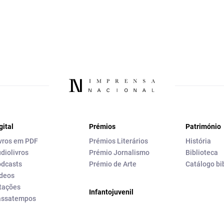
gital
Prémios
Património
vros em PDF
Prémios Literários
História
diolivros
Prémio Jornalismo
Biblioteca
dcasts
Prémio de Arte
Catálogo bi
deos
tações
Infantojuvenil
assatempos