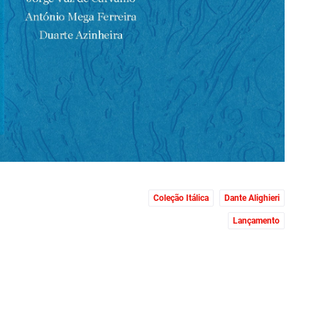
Coleção Itálica
Dante Alighieri
Lançamento