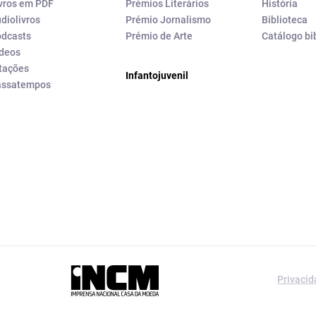
vros em PDF
Prémios Literários
História
diolivros
Prémio Jornalismo
Biblioteca
dcasts
Prémio de Arte
Catálogo bi
deos
tações
Infantojuvenil
assatempos
a editorial da
Privaci