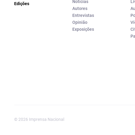
Notícias
Li
Edições
Autores
Au
Entrevistas
Po
Opinião
Ví
Exposições
Ci
P
© 2026 Imprensa Nacional
Imprensa Nacional é a marc