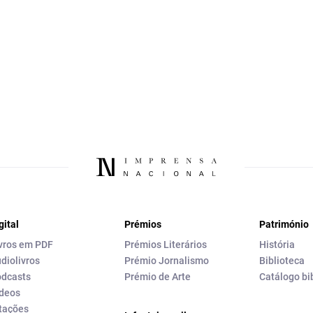
gital
Prémios
Património
vros em PDF
Prémios Literários
História
diolivros
Prémio Jornalismo
Biblioteca
dcasts
Prémio de Arte
Catálogo bi
deos
tações