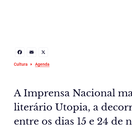
Facebook
Email
X
Cultura
Agenda
A Imprensa Nacional mar
literário Utopia, a decor
entre os dias 15 e 24 de