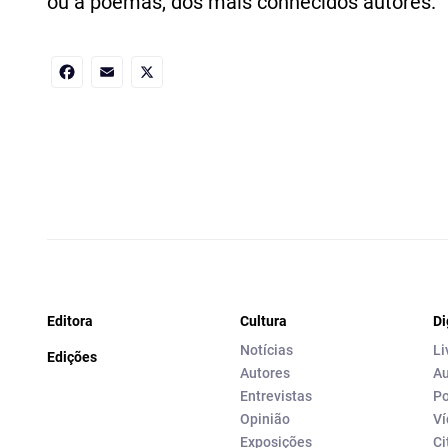
ou a poemas, dos mais conhecidos autores.
Facebook
Email
X
Editora
Cultura
Di
Notícias
Li
Edições
Autores
Au
Entrevistas
Po
Opinião
Ví
Exposições
Ci