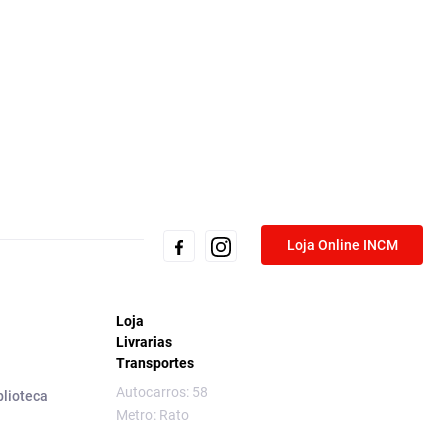
Loja Online INCM
Loja
Livrarias
Transportes
Autocarros: 58
blioteca
Metro: Rato