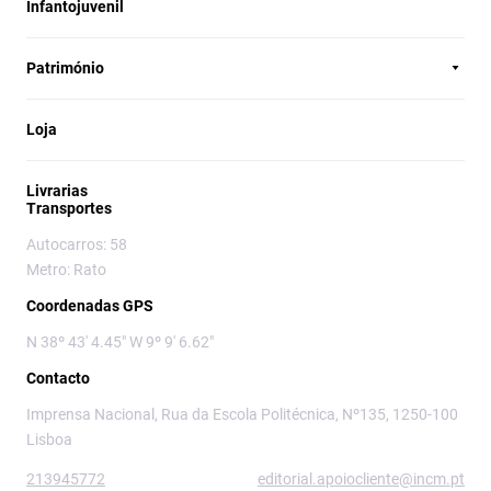
Infantojuvenil
Património
Loja
Livrarias
Transportes
Autocarros: 58
Metro: Rato
Coordenadas GPS
N 38º 43' 4.45" W 9º 9' 6.62"
Contacto
Imprensa Nacional, Rua da Escola Politécnica, Nº135, 1250-100
Lisboa
213945772
editorial.apoiocliente@incm.pt