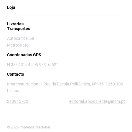
Loja
Livrarias
Transportes
Autocarros: 58
Metro: Rato
Coordenadas GPS
N 38º 43' 4.45" W 9º 9' 6.62"
Contacto
Imprensa Nacional, Rua da Escola Politécnica, Nº135, 1250-100
Lisboa
213945772
editorial.apoiocliente@incm.pt
© 2026 Imprensa Nacional