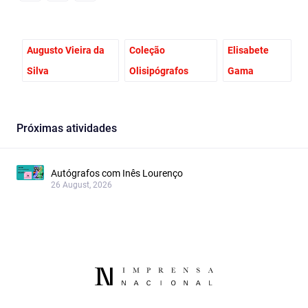
Facebook
Email
X
Augusto Vieira da
Coleção
Elisabete
Silva
Olisipógrafos
Gama
Próximas atividades
Autógrafos com Inês Lourenço
26 August, 2026