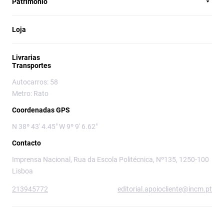
Património
Loja
Livrarias
Transportes
Autocarros: 58
Metro: Rato
Coordenadas GPS
N 38º 43' 4.45" W 9º 9' 6.62"
Contacto
Imprensa Nacional, Rua da Escola Politécnica, Nº135, 1250-100
Lisboa
213945772
editorial.apoiocliente@incm.pt