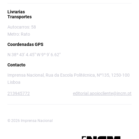
Livrarias
Transportes
Autocarros: 58
Metro: Rato
Coordenadas GPS
N 38º 43' 4.45" W 9º 9' 6.62"
Contacto
Imprensa Nacional, Rua da Escola Politécnica, Nº135, 1250-100
Lisboa
213945772
editorial.apoiocliente@incm.pt
© 2026 Imprensa Nacional