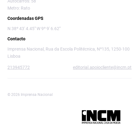
Autocarros: 58
Metro: Rato
Coordenadas GPS
N 38º 43' 4.45" W 9º 9' 6.62"
Contacto
Imprensa Nacional, Rua da Escola Politécnica, Nº135, 1250-100
Lisboa
213945772
editorial.apoiocliente@incm.pt
© 2026 Imprensa Nacional
Imprensa Nacional é a marca editorial da