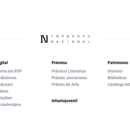
gital
Prémios
Património
vros em PDF
Prémios Literários
História
diolivros
Prémio Jornalismo
Biblioteca
dcasts
Prémio de Arte
Catálogo bi
deos
tações
Infantojuvenil
assatempos