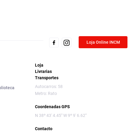
Loja Online INCM
Loja
Livrarias
Transportes
Autocarros: 58
blioteca
Metro: Rato
Coordenadas GPS
N 38º 43' 4.45" W 9º 9' 6.62"
Contacto