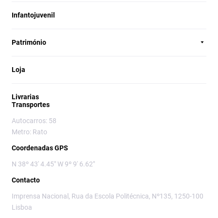
Infantojuvenil
Património
Loja
Livrarias
Transportes
Autocarros: 58
Metro: Rato
Coordenadas GPS
N 38º 43' 4.45" W 9º 9' 6.62"
Contacto
Imprensa Nacional, Rua da Escola Politécnica, Nº135, 1250-100
Lisboa