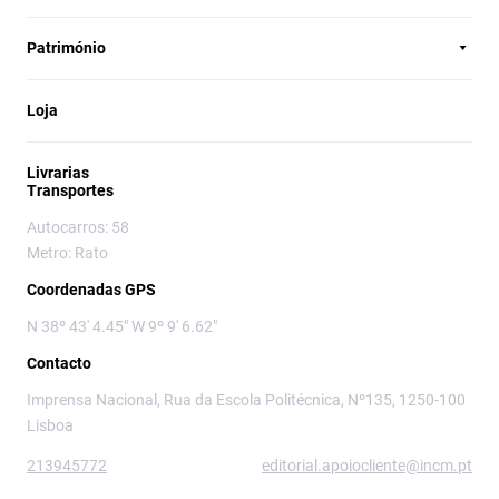
Património
Loja
Livrarias
Transportes
Autocarros: 58
Metro: Rato
Coordenadas GPS
N 38º 43' 4.45" W 9º 9' 6.62"
Contacto
Imprensa Nacional, Rua da Escola Politécnica, Nº135, 1250-100
Lisboa
213945772
editorial.apoiocliente@incm.pt