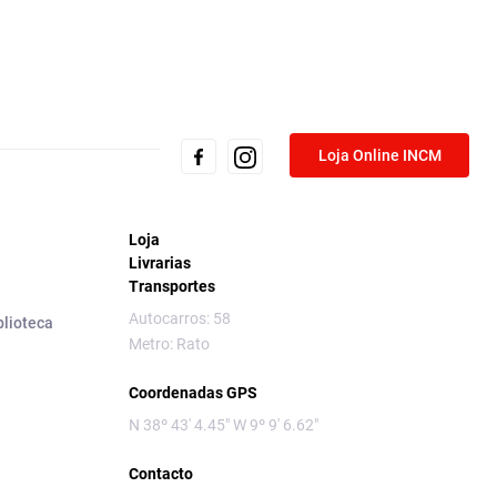
Loja Online INCM
Loja
Livrarias
Transportes
Autocarros: 58
blioteca
Metro: Rato
Coordenadas GPS
N 38º 43' 4.45" W 9º 9' 6.62"
Contacto