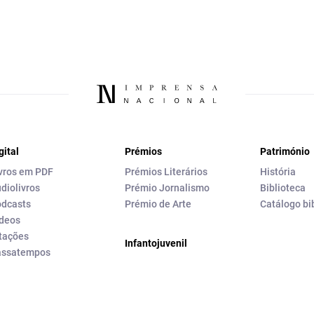
gital
Prémios
Património
vros em PDF
Prémios Literários
História
diolivros
Prémio Jornalismo
Biblioteca
dcasts
Prémio de Arte
Catálogo bi
deos
tações
Infantojuvenil
assatempos