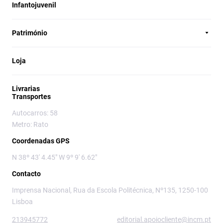
Infantojuvenil
Património
Loja
Livrarias
Transportes
Autocarros: 58
Metro: Rato
Coordenadas GPS
N 38º 43' 4.45" W 9º 9' 6.62"
Contacto
Imprensa Nacional, Rua da Escola Politécnica, Nº135, 1250-100
Lisboa
213945772
editorial.apoiocliente@incm.pt