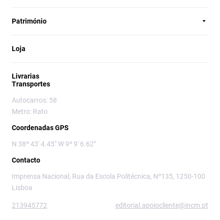
Património
Loja
Livrarias
Transportes
Autocarros: 58
Metro: Rato
Coordenadas GPS
N 38º 43' 4.45" W 9º 9' 6.62"
Contacto
Imprensa Nacional, Rua da Escola Politécnica, Nº135, 1250-100
Lisboa
213945772
editorial.apoiocliente@incm.pt