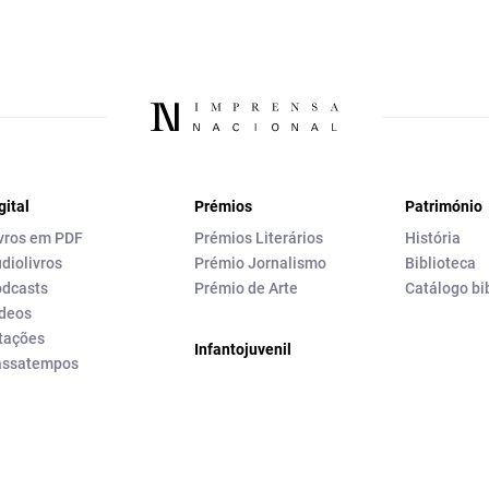
gital
Prémios
Património
vros em PDF
Prémios Literários
História
diolivros
Prémio Jornalismo
Biblioteca
dcasts
Prémio de Arte
Catálogo bi
deos
tações
Infantojuvenil
assatempos