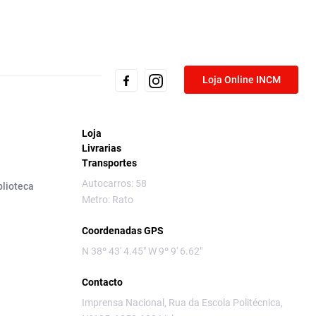
Loja Online INCM
Loja
Livrarias
Transportes
Autocarros: 58
blioteca
Metro: Rato
Coordenadas GPS
N 38º 43' 4.45" W 9º 9' 6.62"
Contacto
Imprensa Nacional, Rua da Escola Politécnica,