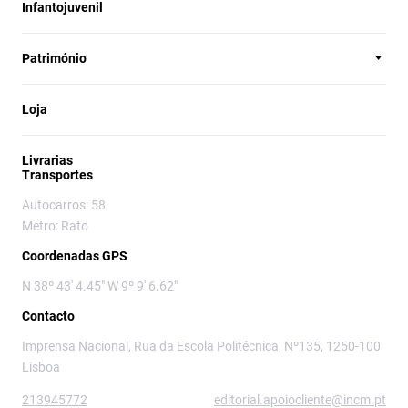
Infantojuvenil
Património
Loja
Livrarias
Transportes
Autocarros: 58
Metro: Rato
Coordenadas GPS
N 38º 43' 4.45" W 9º 9' 6.62"
Contacto
Imprensa Nacional, Rua da Escola Politécnica, Nº135, 1250-100
Lisboa
213945772
editorial.apoiocliente@incm.pt