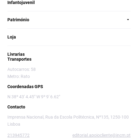
Infantojuvenil
Património
Loja
Livrarias
Transportes
Autocarros: 58
Metro: Rato
Coordenadas GPS
N 38º 43' 4.45" W 9º 9' 6.62"
Contacto
Imprensa Nacional, Rua da Escola Politécnica, Nº135, 1250-100
Lisboa
213945772
editorial.apoiocliente@incm.pt