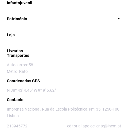
Infantojuvenil
Património
Loja
Livrarias
Transportes
Autocarros: 58
Metro: Rato
Coordenadas GPS
N 38º 43' 4.45" W 9º 9' 6.62"
Contacto
Imprensa Nacional, Rua da Escola Politécnica, Nº135, 1250-100
Lisboa
213945772
editorial.apoiocliente@incm.pt