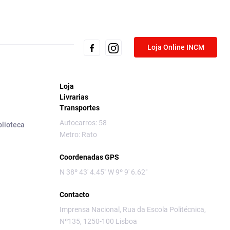
Loja Online INCM
Loja
Livrarias
Transportes
Autocarros: 58
blioteca
Metro: Rato
Coordenadas GPS
N 38º 43' 4.45" W 9º 9' 6.62"
Contacto
Imprensa Nacional, Rua da Escola Politécnica,
Nº135, 1250-100 Lisboa