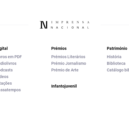
gital
Prémios
Património
vros em PDF
Prémios Literários
História
diolivros
Prémio Jornalismo
Biblioteca
dcasts
Prémio de Arte
Catálogo bi
deos
tações
Infantojuvenil
assatempos