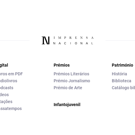
gital
Prémios
Património
vros em PDF
Prémios Literários
História
diolivros
Prémio Jornalismo
Biblioteca
dcasts
Prémio de Arte
Catálogo bi
deos
tações
Infantojuvenil
assatempos