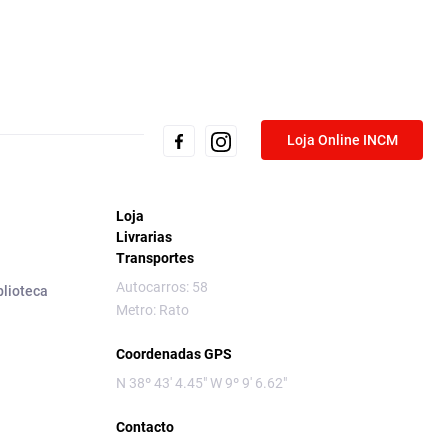
Loja Online INCM
Loja
Livrarias
Transportes
Autocarros: 58
blioteca
Metro: Rato
Coordenadas GPS
N 38º 43' 4.45" W 9º 9' 6.62"
Contacto