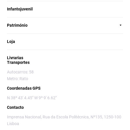
Infantojuvenil
Património
Loja
Livrarias
Transportes
Autocarros: 58
Metro: Rato
Coordenadas GPS
N 38º 43' 4.45" W 9º 9' 6.62"
Contacto
Imprensa Nacional, Rua da Escola Politécnica, Nº135, 1250-100
Lisboa