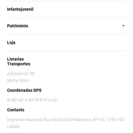
Infantojuvenil
Património
Loja
Livrarias
Transportes
Autocarros: 58
Metro: Rato
Coordenadas GPS
N 38º 43' 4.45" W 9º 9' 6.62"
Contacto
Imprensa Nacional, Rua da Escola Politécnica, Nº135, 1250-100
Lisboa