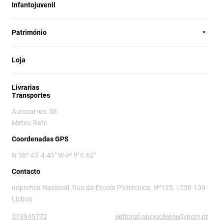
Infantojuvenil
Património
Loja
Livrarias
Transportes
Autocarros: 58
Metro: Rato
Coordenadas GPS
N 38º 43' 4.45" W 9º 9' 6.62"
Contacto
Imprensa Nacional, Rua da Escola Politécnica, Nº135, 1250-100
Lisboa
213945772
editorial.apoiocliente@incm.pt