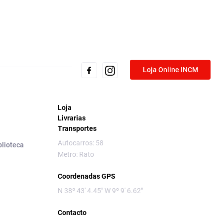
Loja Online INCM
Loja
Livrarias
Transportes
Autocarros: 58
blioteca
Metro: Rato
Coordenadas GPS
N 38º 43' 4.45" W 9º 9' 6.62"
Contacto