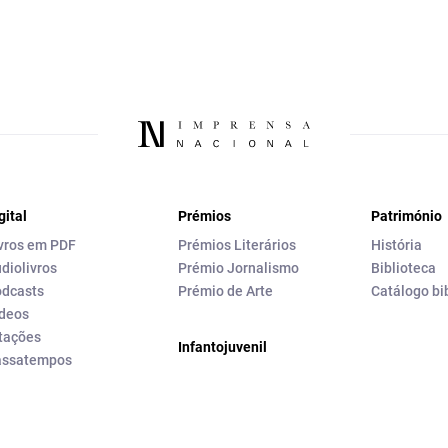
gital
Prémios
Património
vros em PDF
Prémios Literários
História
diolivros
Prémio Jornalismo
Biblioteca
dcasts
Prémio de Arte
Catálogo bi
deos
tações
Infantojuvenil
assatempos