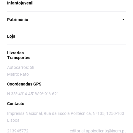
Infantojuvenil
Património
Loja
Livrarias
Transportes
Autocarros: 58
Metro: Rato
Coordenadas GPS
N 38º 43' 4.45" W 9º 9' 6.62"
Contacto
Imprensa Nacional, Rua da Escola Politécnica, Nº135, 1250-100
Lisboa
213945772
editorial.apoiocliente@incm.pt