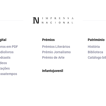
gital
Prémios
Património
vros em PDF
Prémios Literários
História
diolivros
Prémio Jornalismo
Biblioteca
dcasts
Prémio de Arte
Catálogo bi
deos
tações
Infantojuvenil
assatempos