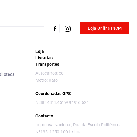
Loja Online INCM
Loja
Livrarias
Transportes
Autocarros: 58
blioteca
Metro: Rato
Coordenadas GPS
N 38º 43' 4.45" W 9º 9' 6.62"
Contacto
Imprensa Nacional, Rua da Escola Politécnica,
Nº135, 1250-100 Lisboa