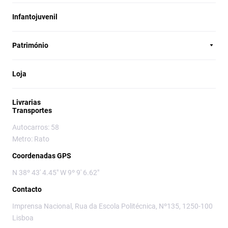
Infantojuvenil
Património
Loja
Livrarias
Transportes
Autocarros: 58
Metro: Rato
Coordenadas GPS
N 38º 43' 4.45" W 9º 9' 6.62"
Contacto
Imprensa Nacional, Rua da Escola Politécnica, Nº135, 1250-100
Lisboa