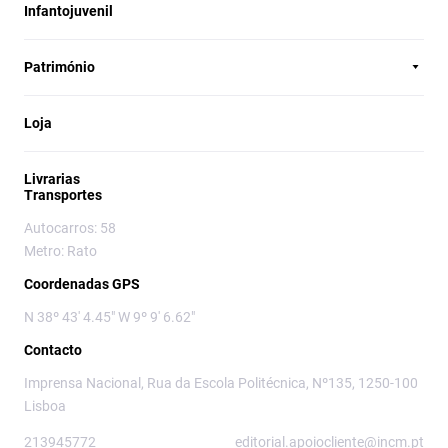
Infantojuvenil
Património
Loja
Livrarias
Transportes
Autocarros: 58
Metro: Rato
Coordenadas GPS
N 38º 43' 4.45" W 9º 9' 6.62"
Contacto
Imprensa Nacional, Rua da Escola Politécnica, Nº135, 1250-100
Lisboa
213945772
editorial.apoiocliente@incm.pt