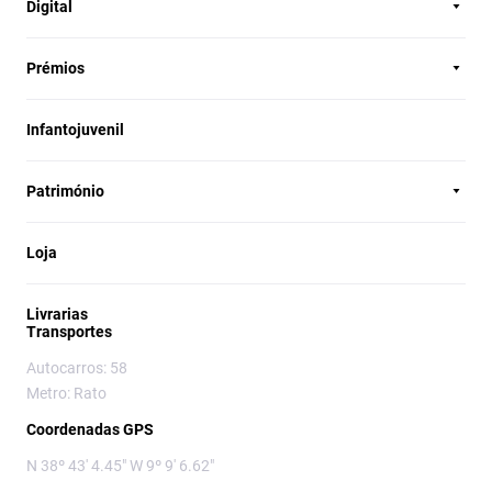
Digital
Prémios
Infantojuvenil
Património
Loja
Livrarias
Transportes
Autocarros: 58
Metro: Rato
Coordenadas GPS
N 38º 43' 4.45" W 9º 9' 6.62"