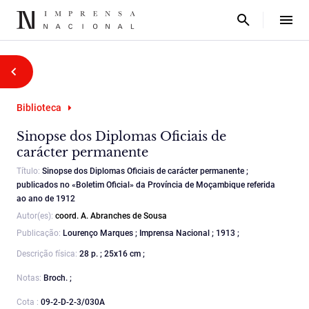
Biblioteca
Sinopse dos Diplomas Oficiais de
carácter permanente
Título:
Sinopse dos Diplomas Oficiais de carácter permanente ;
publicados no «Boletim Oficial» da Província de Moçambique referida
ao ano de 1912
Autor(es):
coord. A. Abranches de Sousa
Publicação:
Lourenço Marques ; Imprensa Nacional ; 1913 ;
Descrição física:
28 p. ; 25x16 cm ;
Notas:
Broch. ;
Cota :
09-2-D-2-3/030A