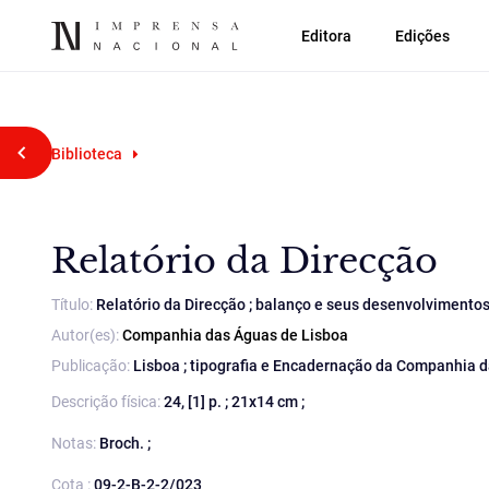
Editora
Edições
Voltar atrás
Biblioteca
Relatório da Direcção
Título:
Relatório da Direcção ; balanço e seus desenvolvimentos
Autor(es):
Companhia das Águas de Lisboa
Publicação:
Lisboa ; tipografia e Encadernação da Companhia da
Descrição física:
24, [1] p. ; 21x14 cm ;
Notas:
Broch. ;
Cota :
09-2-B-2-2/023