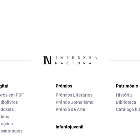
gital
Prémios
Património
vros em PDF
Prémios Literários
História
diolivros
Prémio Jornalismo
Biblioteca
dcasts
Prémio de Arte
Catálogo bi
deos
tações
Infantojuvenil
assatempos