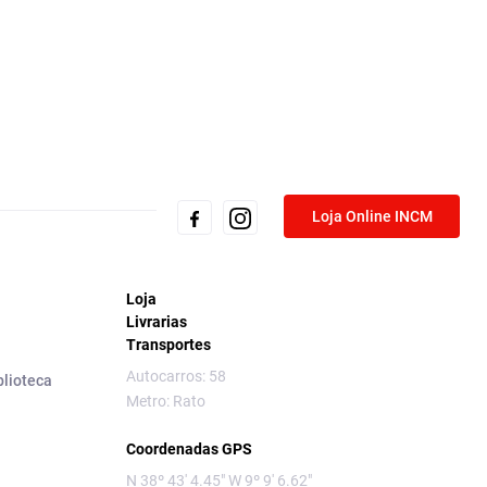
Loja Online INCM
Loja
Livrarias
Transportes
Autocarros: 58
blioteca
Metro: Rato
Coordenadas GPS
N 38º 43' 4.45" W 9º 9' 6.62"